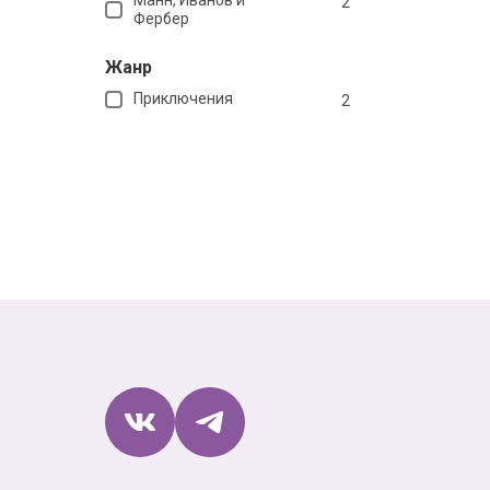
2
Фербер
Жанр
Приключения
2