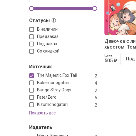
Статусы
В наличии
Предзаказ
Девочка с л
Под заказ
хвостом. Том
Со скидкой
Цена
Под 
505 ₽
Источник
The Majestic Fox Tail
2
Bakemonogatari
4
Bungo Stray Dogs
2
Fate/Zero
5
Kizumonogatari
2
Показать все
Издатель
Манн, Иванов и