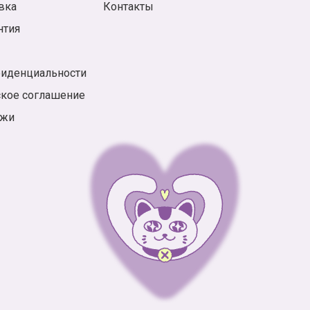
вка
Контакты
нтия
фиденциальности
ское соглашение
ажи