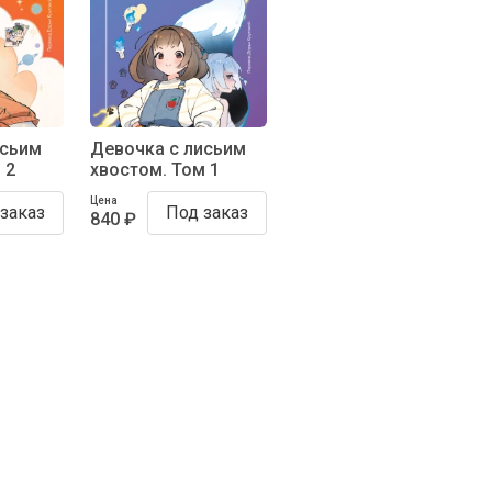
исьим
Девочка с лисьим
 2
хвостом. Том 1
Цена
заказ
Под заказ
840 ₽