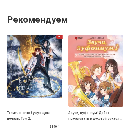
Рекомендуем
7%
Топить в огне бушующем
Звучи, эуфониум! Добро
печали. Том 2.
пожаловать в духовой оркестр
старшей школы Китаудзи. Книга
2 390 ₽
1