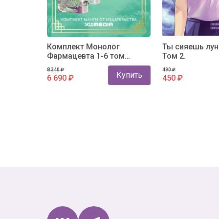
Комплект Монолог
Ты сияешь лун
Фармацевта 1-6 том
Том 2.
(комплект из 6-х книг)
8 340 ₽
490 ₽
Купить
6 690 ₽
450 ₽