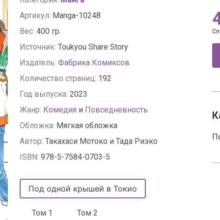
Артикул:
Manga-10248
Вес:
400 гр.
Сп
Источник:
Toukyou Share Story
Издатель:
Фабрика Комиксов
Количество страниц:
192
Год выпуска:
2023
Жанр:
Комедия
и
Повседневность
К
Обложка:
Мягкая обложка
П
Автор:
Такахаси Мотоко и Тада Риэко
ISBN:
978-5-7584-0703-5
Под одной крышей в Токио
Том 1
Том 2