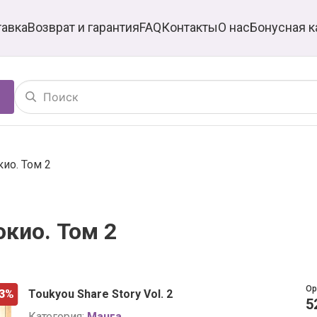
тавка
Возврат и гарантия
FAQ
Контакты
О нас
Бонусная к
ио. Том 2
кио. Том 2
Ор
3%
Toukyou Share Story Vol. 2
5
Категория:
Манга