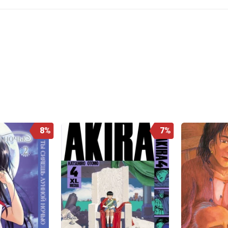
8%
7%