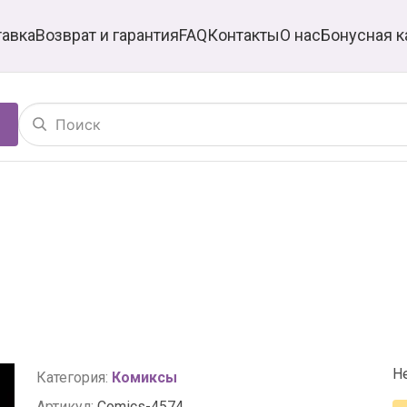
тавка
Возврат и гарантия
FAQ
Контакты
О нас
Бонусная к
Н
Категория:
Комиксы
Артикул:
Comics-4574