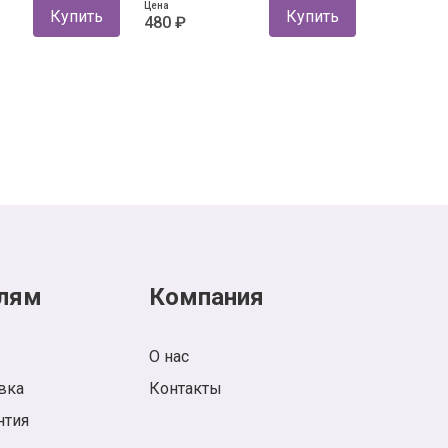
Цена
Купить
Купить
480 ₽
лям
Компания
О нас
вка
Контакты
нтия