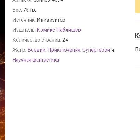
Вес:
75 гр.
Источник:
Инквизитор
Издатель:
Комикс Паблишер
К
Количество страниц:
24
П
Жанр:
Боевик
,
Приключения
,
Супергерои
и
Научная фантастика