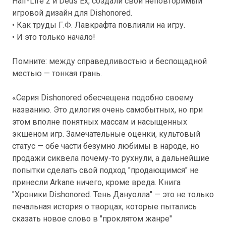
Half-Life 2 и Deus Ex, создали свой неповторимый
игровой дизайн для Dishonored.
• Как труды Г.Ф. Лавкрафта повлияли на игру.
• И это только начало!
Помните: между справедливостью и беспощадной
местью — тонкая грань.
«Серия Dishonored обесчещена подобно своему
названию. Это дилогия очень самобытных, но при
этом вполне понятных массам и насыщенных
экшеном игр. Замечательные оценки, культовый
статус — обе части безумно любимы в народе, но
продажи сиквела почему-то рухнули, а дальнейшие
попытки сделать свой подход "продающимся" не
принесли Arkane ничего, кроме вреда. Книга
"Хроники Dishonored. Тень Дануолла" — это не только
печальная история о творцах, которые пытались
сказать новое слово в "проклятом жанре"