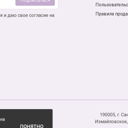
Подписаться
Пользователь
Правила прод
я и даю свое согласие на
.
190005, г. С
 на
йл», ИНН 7838099431
Измайловское, у
ПОНЯТНО