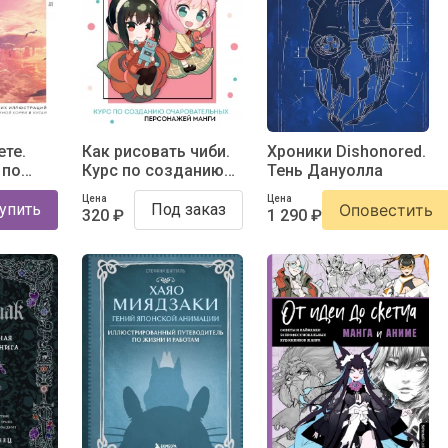
ете.
Как рисовать чиби.
Хроники Dishonored.
 по
Курс по созданию
Тень Дануолла
ких
очаровательных
Цена
Цена
 от
персонажей манги
упить
Под заказ
Оповестить
320 ₽
1 290 ₽
Японии,
 и