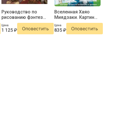
Руководство по
Вселенная Хаяо
рисованию фэнтези.
Миядзаки. Картины
От черновика до
великого аниматора
Цена
Цена
готового персонажа
в деталях
Оповестить
Оповестить
1 125 ₽
835 ₽