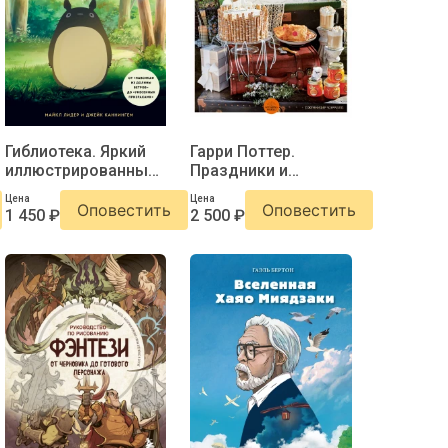
Гиблиотека. Яркий
Гарри Поттер.
иллюстрированный
Праздники и
гид по главным
пиршества.
Цена
Цена
работам студии
Официальная книга
Оповестить
Оповестить
1 450 ₽
2 500 ₽
по мотивам
любимой
киновселенной.