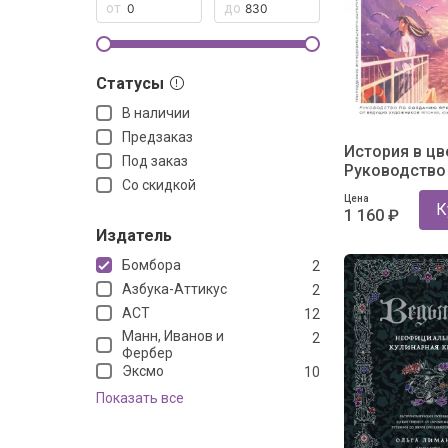
Статусы
В наличии
Предзаказ
История в цв
Под заказ
Руководство
Со скидкой
созданию яр
Цена
иллюстраций
К
1 160 ₽
ведущих
Издатель
художников 
Южной Кореи
Бомбора
2
Китая
Азбука-Аттикус
2
АСТ
12
Манн, Иванов и
2
Фербер
Эксмо
10
Показать все