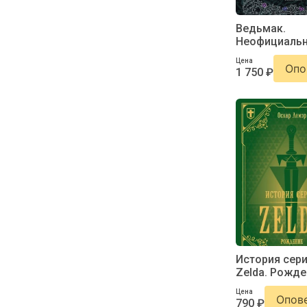
Ведьмак.
Неофициаль
кулинарная к
Цена
Опо
1 750 ₽
История сер
Zelda. Рожде
расцвет лег
Цена
Опов
790 ₽