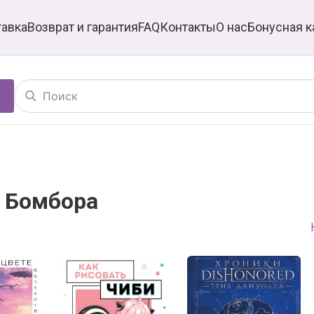
тавка
Возврат и гарантия
FAQ
Контакты
О нас
Бонусная к
а Бомбора