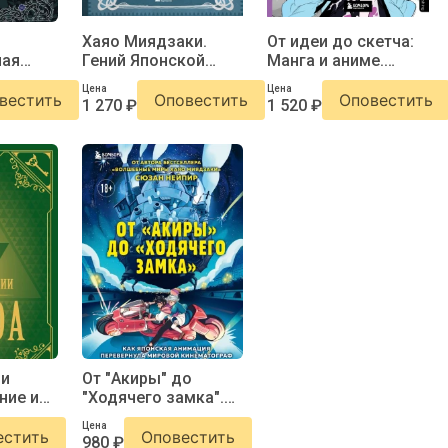
Хаяо Миядзаки.
От идеи до скетча:
ная
Гений Японской
Манга и аниме.
нига
анимации
Советы и лайфхаки
Цена
Цена
50
вестить
Оповестить
Оповестить
1 270 ₽
1 520 ₽
профессиональных
художников жанра
ии
От "Акиры" до
ние и
"Ходячего замка".
енды
Как японская
Цена
анимация
естить
Оповестить
980 ₽