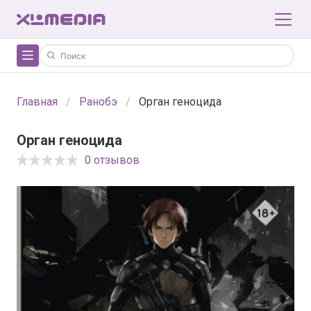
Главная
Ранобэ
Орган геноцида
Орган геноцида
0 отзывов