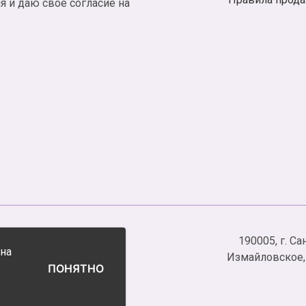
я и даю свое согласие на
.
190005, г. С
 на
йл», ИНН 7838099431
Измайловское, у
ПОНЯТНО