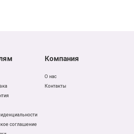
лям
Компания
О нас
вка
Контакты
нтия
фиденциальности
ское соглашение
ажи