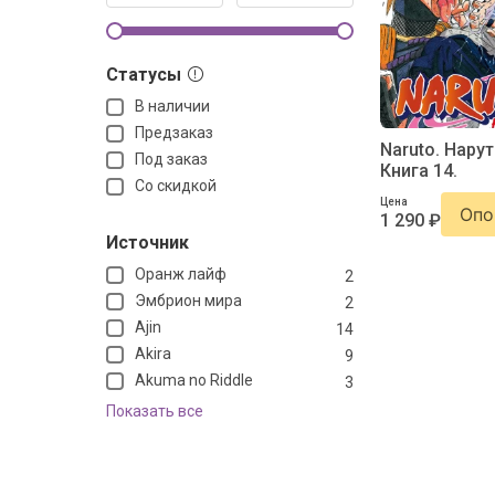
Статусы
В наличии
Предзаказ
Naruto. Нарут
Под заказ
Книга 14.
Со скидкой
Цена
Опо
1 290 ₽
Источник
Оранж лайф
2
Эмбрион мира
2
Ajin
14
Akira
9
Akuma no Riddle
3
Показать все