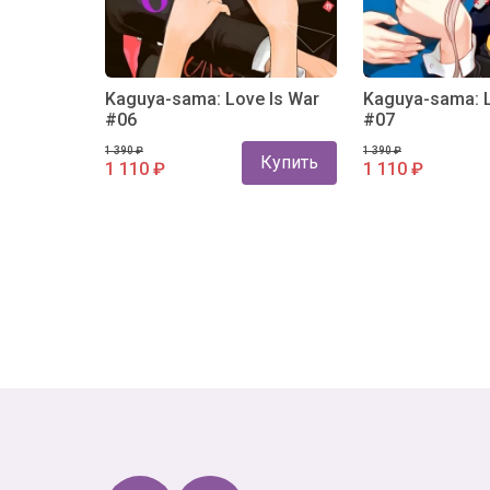
 Is War
Kaguya-sama: Love Is War
Kaguya-sama: L
#06
#07
1 390 ₽
1 390 ₽
Купить
Купить
1 110 ₽
1 110 ₽