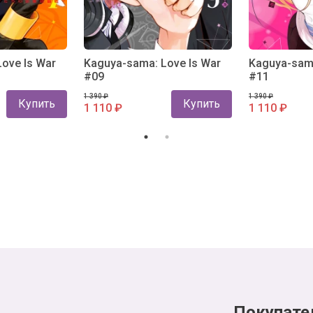
ove Is War
Kaguya-sama: Love Is War
Kaguya-sama
#09
#11
1 390 ₽
1 390 ₽
Купить
Купить
1 110 ₽
1 110 ₽
Покупате