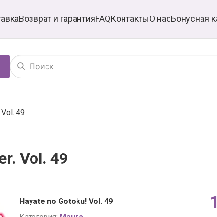
тавка
Возврат и гарантия
FAQ
Контакты
О нас
Бонусная к
 Vol. 49
r. Vol. 49
Hayate no Gotoku! Vol. 49
Категория:
Манга