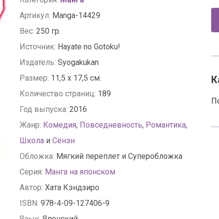
Артикул:
Manga-14429
Вес:
250 гр.
Источник:
Hayate no Gotoku!
Издатель:
Syogakukan
Размер:
11,5 x 17,5 см.
К
Количество страниц:
189
П
Год выпуска:
2016
Жанр:
Комедия
,
Повседневность
,
Романтика
,
Школа
и
Сёнэн
Обложка:
Мягкий переплет и Суперобложка
Серия:
Манга на японском
Автор:
Хата Кэндзиро
ISBN:
978-4-09-127406-9
Язык:
Японский