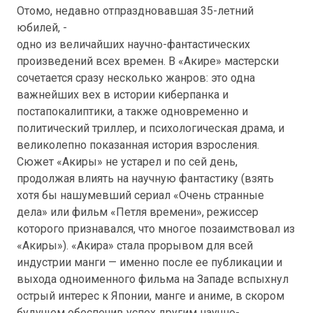
Отомо, недавно отпраздновавшая 35-летний
юбилей, -
одно из величайших научно-фантастических
произведений всех времен. В «Акире» мастерски
сочетается сразу несколько жанров: это одна
важнейших вех в истории киберпанка и
постапокалиптики, а также одновременно и
политический триллер, и психологическая драма, и
великолепно показанная история взросления.
Сюжет «Акиры» не устарел и по сей день,
продолжая влиять на научную фантастику (взять
хотя бы нашумевший сериал «Очень странные
дела» или фильм «Петля времени», режиссер
которого признавался, что многое позаимствовал из
«Акиры»). «Акира» стала прорывом для всей
индустрии манги — именно после ее публикации и
выхода одноименного фильма на Западе вспыхнул
острый интерес к Японии, манге и аниме, в скором
будущем обеспечив успех другим научно-