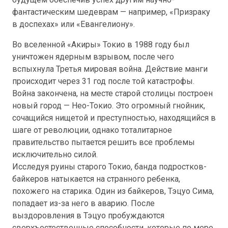
фантастическим шедеврам — например, «Призраку
в доспехах» или «Евангелиону».
Во вселенной «Акиры» Токио в 1988 году был
уничтожен ядерным взрывом, после чего
вспыхнула Третья мировая война. Действие манги
происходит через 31 год после той катастрофы.
Война закончена, на месте старой столицы построен
новый город — Нео-Токио. Это огромный гнойник,
сочащийся нищетой и преступностью, находящийся в
шаге от революции, однако тоталитарное
правительство пытается решить все проблемы
исключительно силой.
Исследуя руины старого Токио, банда подростков-
байкеров натыкается на странного ребенка,
похожего на старика. Один из байкеров, Тэцуо Сима,
попадает из-за него в аварию. После
выздоровления в Тэцуо пробуждаются
сверхъестественные способности, которые по мере