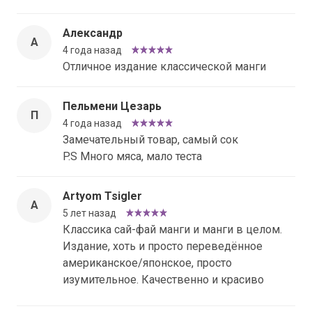
Александр
А
4 года назад
Отличное издание классической манги
Пельмени Цезарь
П
4 года назад
Замечательный товар, самый сок
P.S Много мяса, мало теста
Artyom Tsigler
A
5 лет назад
Классика сай-фай манги и манги в целом.
Издание, хоть и просто переведённое
американское/японское, просто
изумительное. Качественно и красиво