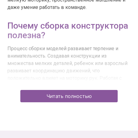
даже умение работать в команде.
Почему сборка конструктора
полезна?
Процесс сборки моделей развивает терпение и
внимательность. Создавая конструкции из
множества мелких деталей, ребенок или взрослый
развивает координацию движений, что
положительно влияет на моторику рук. Работая с
конструкторами, дети совершенствуют логическое
мышление и развивают воображение, а взрослые
Читать полностью
получают интересный способ снять стресс и
отвлечься от повседневных забот.
Кроме того, использование конструкторов в
групповых играх способствует развитию
социальных навыков: умению общаться,