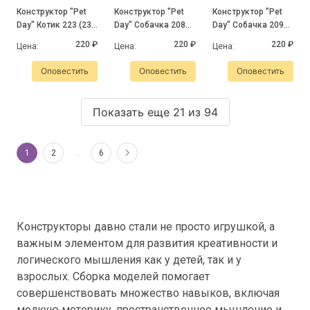
Конструктор "Pet
Конструктор "Pet
Конструктор "Pet
Day" Котик 223 (235
Day" Собачка 208
Day" Собачка 209
деталей)
(231 деталь)
(252 детали)
220 ₽
220 ₽
220 ₽
Цена:
Цена:
Цена:
Оповестить
Оповестить
Оповестить
Показать еще 21 из 94
1
2
…
6
Конструкторы давно стали не просто игрушкой, а
важным элементом для развития креативности и
логического мышления как у детей, так и у
взрослых. Сборка моделей помогает
совершенствовать множество навыков, включая
мелкую моторику, пространственное мышление и