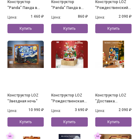
Конструктор
Конструктор
Конструктор LOZ
"Panda" Панда в
"Panda" Панда в
"Рождественский
юбочке на травке с
юбочке и с
дом"
1 460 ₽
860 ₽
2 090 ₽
Цена:
Цена:
Цена:
бабочкой (1088
цветочками
деталей)
Купить
Купить
Купить
Конструктор LOZ
Конструктор LOZ
Конструктор LOZ
"Звездная ночь"
"Рождественская
"Доставка
музыкальная
подарков"
10 990 ₽
3 690 ₽
2 090 ₽
Цена:
Цена:
Цена:
шкатулка"
Купить
Купить
Купить