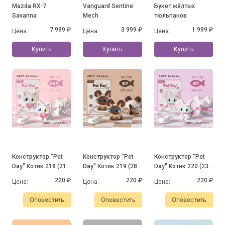
Mazda RX-7
Vanguard Sentine
Букет жёлтых
Savanna
Mech
тюльпанов
7 999 ₽
3 999 ₽
1 999 ₽
Цена:
Цена:
Цена:
Купить
Купить
Купить
Конструктор "Pet
Конструктор "Pet
Конструктор "Pet
Day" Котик 218 (213
Day" Котик 219 (285
Day" Котик 220 (233
деталей)
деталей)
детали)
220 ₽
220 ₽
220 ₽
Цена:
Цена:
Цена:
Оповестить
Оповестить
Оповестить