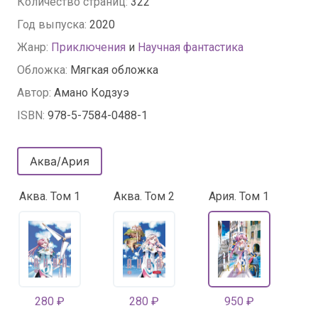
Количество страниц:
322
Год выпуска:
2020
Жанр:
Приключения
и
Научная фантастика
Обложка:
Мягкая обложка
Автор:
Амано Кодзуэ
ISBN:
978-5-7584-0488-1
Аква/Ария
Аква. Том 1
Аква. Том 2
Ария. Том 1
Ар
280 ₽
280 ₽
950 ₽