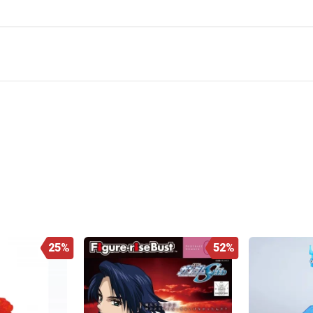
25%
52%