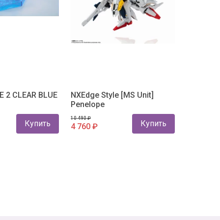
E 2 CLEAR BLUE
NXEdge Style [MS Unit]
Penelope
10 490 ₽
Купить
Купить
4 760 ₽