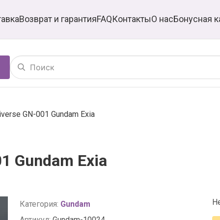
тавка
Возврат и гарантия
FAQ
Контакты
О нас
Бонусная к
iverse GN-001 Gundam Exia
01 Gundam Exia
Н
Категория:
Gundam
Артикул:
Gundam-10024