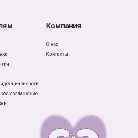
лям
Компания
О нас
вка
Контакты
нтия
фиденциальности
ское соглашение
ажи