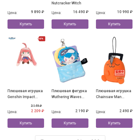
Nutcracker Witch
9 890 ₽
16 490 ₽
10 990 ₽
Цена:
Цена:
Цена:
Купить
Купить
Купить
30%
Плюшевая игрушка
Плюшевая фигурка
Плюшевая игрушка
Genshin Impact
Wuthering Waves
Chainsaw Man
Clervie Song of
Brant 12см
Почита
3 149 ₽
Ashes series
2 209 ₽
2 190 ₽
2 490 ₽
Цена:
Цена:
Цена:
Fireplace House
Bunny
Купить
Купить
Купить