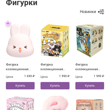
Фигурки
Новинки
Фигурка
Фигурка
Фигурка
коллекционная
коллекционная
коллекционная
MOMO BUNNY 24h
Alexander The Fat
Alexander the Fat
1 690 ₽
1 990 ₽
1 990 ₽
Цена:
Цена:
Цена:
Life Diary Series, в
Tiger - Little Tiger
Tiger-Long Teng Hu
ассортименте
and his companions,
Yue Series, в
Купить
Купить
Купить
в ассортименте
ассортименте