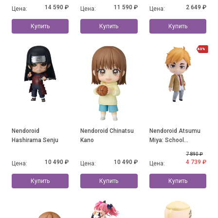
Wonderful World!
Size
Seduction
14 590 ₽
11 590 ₽
2 649 ₽
Цена:
Цена:
Цена:
Yunyun: Light Novel
10th Anniversary ver.
Купить
Купить
Купить
40%
Nendoroid
Nendoroid Chinatsu
Nendoroid Atsumu
Hashirama Senju
Kano
Miya: School
Uniform Ver.
7 890 ₽
10 490 ₽
10 490 ₽
4 739 ₽
Цена:
Цена:
Цена:
Купить
Купить
Купить