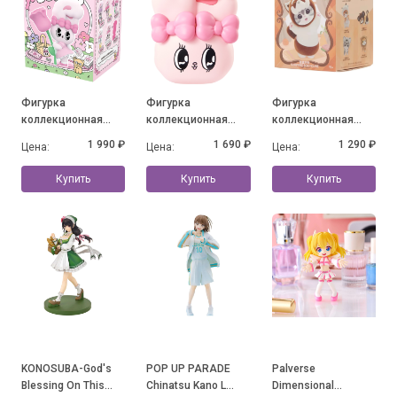
Фигурка
Фигурка
Фигурка
коллекционная
коллекционная
коллекционная
Esther Bunny Young
Esther Bunny Little
Mofusand Fluffy
1 990 ₽
1 690 ₽
1 290 ₽
Цена:
Цена:
Цена:
Blossom Series, в
Vlog Series Bunny
Party Series, в
ассортименте
Face, в
ассортименте
Купить
Купить
Купить
ассортименте
KONOSUBA-God's
POP UP PARADE
Palverse
Blessing On This
Chinatsu Kano L
Dimensional