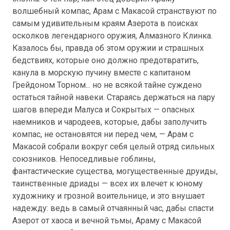
волшебный компас, Арам с Макасой странствуют по
самым удивительным краям Азерота в поисках
осколков легендарного оружия, Алмазного Клинка.
Казалось бы, правда об этом оружии и страшных
бедствиях, которые оно должно предотвратить,
канула в морскую пучину вместе с капитаном
Грейдоном Торном... но не всякой тайне суждено
остаться тайной навеки. Стараясь держаться на пару
шагов впереди Малуса и Сокрытых — опасных
наемников и чародеев, которые, дабы заполучить
компас, не остановятся ни перед чем, — Арам с
Макасой собрали вокруг себя целый отряд сильных
союзников. Непоседливые гоблины,
фантастические существа, могущественные друиды,
таинственные дриады — всех их влечет к юному
художнику и грозной воительнице, и это внушает
надежду: ведь в самый отчаянный час, дабы спасти
Азерот от хаоса и вечной тьмы, Араму с Макасой