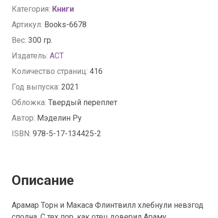
Категория:
Книги
Артикул:
Books-6678
Вес:
300 гр.
Издатель:
АСТ
Количество страниц:
416
Год выпуска:
2021
Обложка:
Твердый переплет
Автор:
Мэделин Ру
ISBN:
978-5-17-134425-2
Описание
Арамар Торн и Макаса Флинтвилл хлебнули невзгод
сполна. С тех пор, как отец доверил Араму