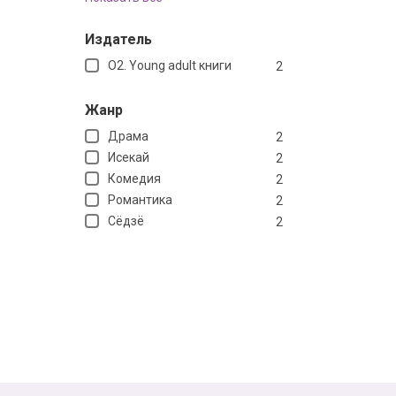
Издатель
O2. Young adult книги
2
Жанр
Драма
2
Исекай
2
Комедия
2
Романтика
2
Сёдзё
2