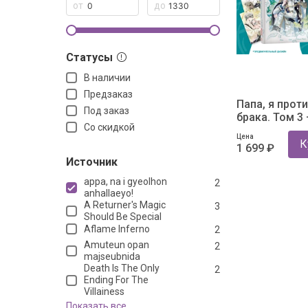
Статусы
В наличии
Предзаказ
Папа, я проти
Под заказ
брака. Том 3 
Со скидкой
официальный
Цена
К
1 699 ₽
Источник
appa, na i gyeolhon
2
anhallaeyo!
A Returner's Magic
3
Should Be Special
Aflame Inferno
2
Amuteun opan
2
majseubnida
Death Is The Only
2
Ending For The
Villainess
Показать все