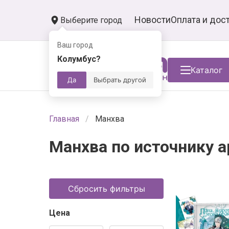
Новости
Оплата и дос
Выберите город
Ваш город
Колумбус?
Каталог
Да
Выбрать другой
Главная
Манхва
Манхва по источнику app
Сбросить фильтры
Цена