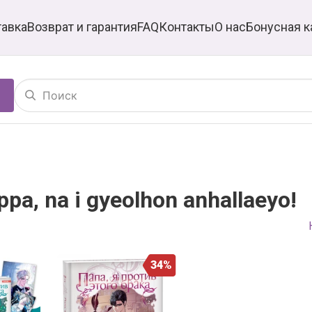
тавка
Возврат и гарантия
FAQ
Контакты
О нас
Бонусная к
a, na i gyeolhon anhallaeyo!
34%