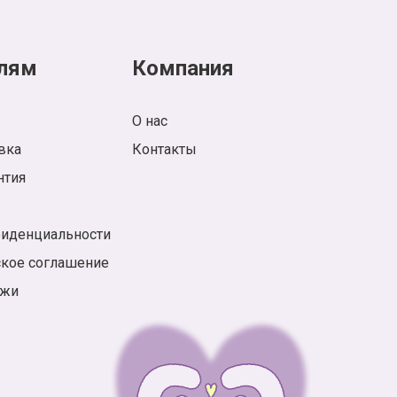
лям
Компания
О нас
вка
Контакты
нтия
фиденциальности
ское соглашение
ажи