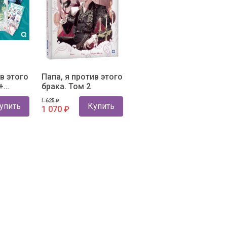
в этого
Папа, я против этого
+
брака. Том 2
 мерч
1 625 ₽
упить
Купить
1 070 ₽