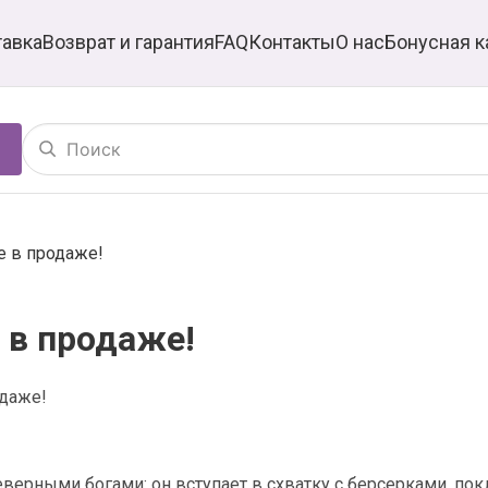
тавка
Возврат и гарантия
FAQ
Контакты
О нас
Бонусная к
е в продаже!
 в продаже!
одаже!
еверными богами: он вступает в схватку с берсерками, п