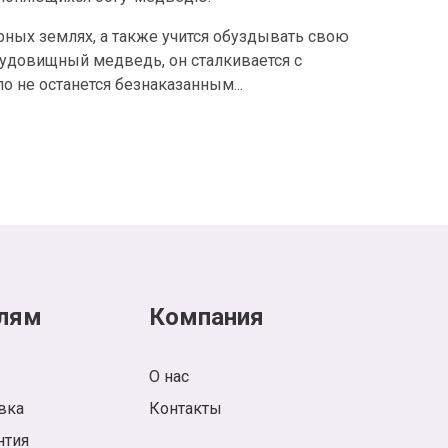
рных землях, а также учится обуздывать свою
чудовищный медведь, он сталкивается с
 не останется безнаказанным...
лям
Компания
О нас
вка
Контакты
нтия