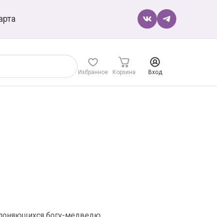
арта
Избранное
Корзина
Вход
оклоняющихся богу-медведю.