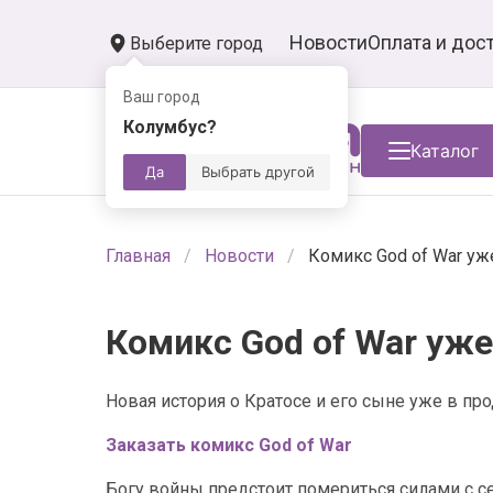
Новости
Оплата и дос
Выберите город
Ваш город
Колумбус?
Каталог
Да
Выбрать другой
Главная
Новости
Комикс God of War уж
Комикс God of War уже
Новая история о Кратосе и его сыне уже в пр
Заказать комикс God of War
Богу войны предстоит помериться силами с с