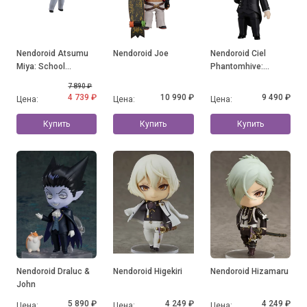
Nendoroid Atsumu
Nendoroid Joe
Nendoroid Ciel
Miya: School
Phantomhive:
Uniform Ver.
Sapphire Owl Ver.
7 890 ₽
4 739 ₽
10 990 ₽
9 490 ₽
Цена:
Цена:
Цена:
Купить
Купить
Купить
Nendoroid Draluc &
Nendoroid Higekiri
Nendoroid Hizamaru
John
5 890 ₽
4 249 ₽
4 249 ₽
Цена:
Цена:
Цена: