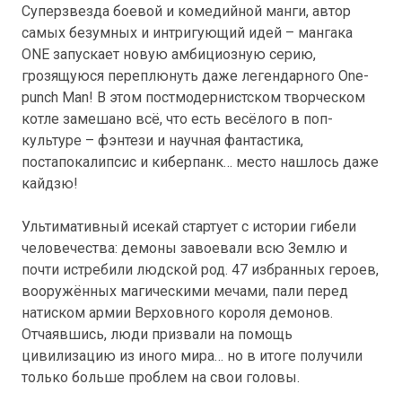
Суперзвезда боевой и комедийной манги, автор
самых безумных и интригующий идей – мангака
ONE запускает новую амбициозную серию,
грозящуюся переплюнуть даже легендарного One-
punch Man! В этом постмодернистском творческом
котле замешано всё, что есть весёлого в поп-
культуре – фэнтези и научная фантастика,
постапокалипсис и киберпанк… место нашлось даже
кайдзю!
Ультимативный исекай стартует с истории гибели
человечества: демоны завоевали всю Землю и
почти истребили людской род. 47 избранных героев,
вооружённых магическими мечами, пали перед
натиском армии Верховного короля демонов.
Отчаявшись, люди призвали на помощь
цивилизацию из иного мира… но в итоге получили
только больше проблем на свои головы.