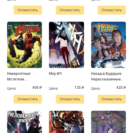
Хилл-Вэлли"
(Обложка
Оповестить
Оповестить
Оповестить
Старкона)
Невероятные
Мяу №1
Назад в Будущее:
Мстители.
Нерассказанные
Потерянное
истории и другие
400 ₽
125 ₽
425 ₽
Цена:
Цена:
Цена:
будущее.
эпохи
Оповестить
Оповестить
Оповестить