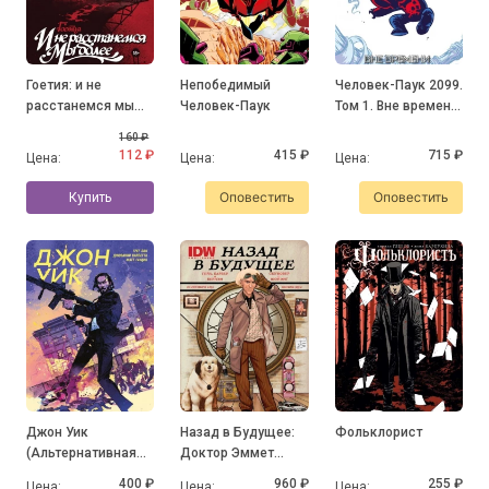
Гоетия: и не
Непобедимый
Человек-Паук 2099.
расстанемся мы
Человек-Паук
Том 1. Вне времени.
более
(Обложка Скотти
160 ₽
Янга)
112 ₽
415 ₽
715 ₽
Цена:
Цена:
Цена:
Оповестить
Оповестить
Купить
Джон Уик
Назад в Будущее:
Фольклорист
(Альтернативная
Доктор Эммет
обложка)
Браун "Волшебник
400 ₽
960 ₽
255 ₽
Цена:
Цена:
Цена: