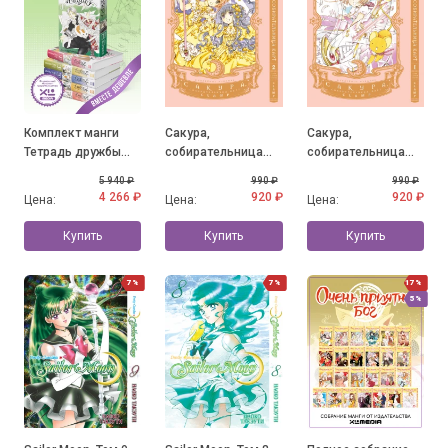
Комплект манги
Сакура,
Сакура,
Тетрадь дружбы
собирательница
собирательница
Нацумэ. (1-6 том)
карт. Том 2.
карт. Том 1.
5 940 ₽
990 ₽
990 ₽
4 266 ₽
920 ₽
920 ₽
Цена:
Цена:
Цена:
Купить
Купить
Купить
7%
7%
17%
5%